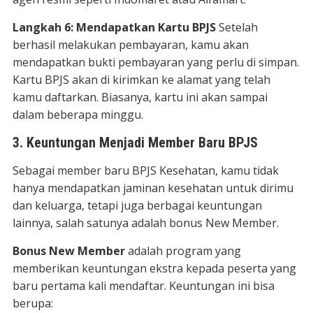
Langkah 6: Mendapatkan Kartu BPJS
Setelah
berhasil melakukan pembayaran, kamu akan
mendapatkan bukti pembayaran yang perlu di simpan.
Kartu BPJS akan di kirimkan ke alamat yang telah
kamu daftarkan. Biasanya, kartu ini akan sampai
dalam beberapa minggu.
3.
Keuntungan Menjadi Member Baru BPJS
Sebagai member baru BPJS Kesehatan, kamu tidak
hanya mendapatkan jaminan kesehatan untuk dirimu
dan keluarga, tetapi juga berbagai keuntungan
lainnya, salah satunya adalah bonus New Member.
Bonus New Member
adalah program yang
memberikan keuntungan ekstra kepada peserta yang
baru pertama kali mendaftar. Keuntungan ini bisa
berupa: