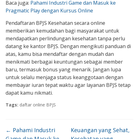
Baca juga:
Pahami Industri Game dan Masuk ke
Pragmatic Play dengan Kursus Online
Pendaftaran BPJS Kesehatan secara online
memberikan kemudahan bagi masyarakat untuk
mendapatkan perlindungan kesehatan tanpa perlu
datang ke kantor BPJS. Dengan mengikuti panduan di
atas, kamu bisa mendaftar dengan mudah dan
menikmati berbagai keuntungan sebagai member
baru, termasuk bonus yang menarik. Jangan lupa
untuk selalu menjaga status keanggotaan dengan
membayar iuran tepat waktu agar layanan BPJS tetap
dapat kamu nikmati.
Tags:
daftar online BPJS
←
Pahami Industri
Keuangan yang Sehat,
Game dan Masuk ke
Kesehatan yang