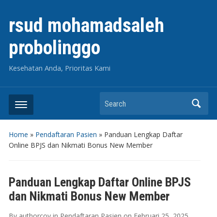
rsud mohamadsaleh
probolinggo
Kesehatan Anda, Prioritas Kami
Search
Home
»
Pendaftaran Pasien
»
Panduan Lengkap Daftar
Online BPJS dan Nikmati Bonus New Member
Panduan Lengkap Daftar Online BPJS
dan Nikmati Bonus New Member
By
authorcoy
in
Pendaftaran Pasien
on
Februari 25, 2025
.