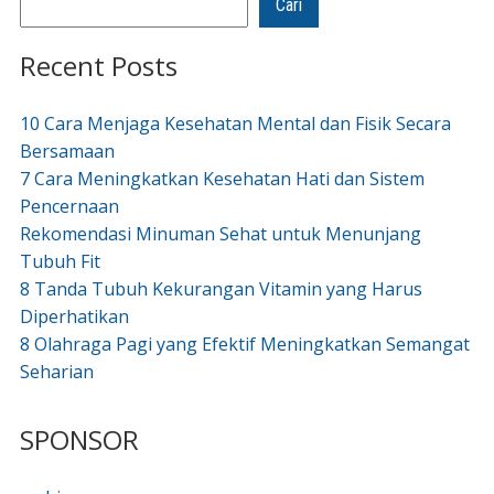
Cari
Recent Posts
10 Cara Menjaga Kesehatan Mental dan Fisik Secara
Bersamaan
7 Cara Meningkatkan Kesehatan Hati dan Sistem
Pencernaan
Rekomendasi Minuman Sehat untuk Menunjang
Tubuh Fit
8 Tanda Tubuh Kekurangan Vitamin yang Harus
Diperhatikan
8 Olahraga Pagi yang Efektif Meningkatkan Semangat
Seharian
SPONSOR