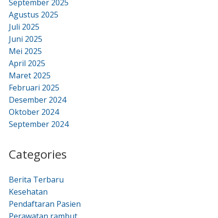
September 2025
Agustus 2025
Juli 2025
Juni 2025
Mei 2025
April 2025
Maret 2025
Februari 2025
Desember 2024
Oktober 2024
September 2024
Categories
Berita Terbaru
Kesehatan
Pendaftaran Pasien
Perawatan rambut