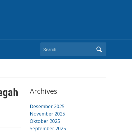
Search
Archives
egah
Desember 2025
November 2025
Oktober 2025
September 2025