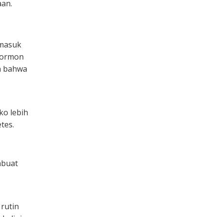
aan.
rmasuk
 hormon
n bahwa
ko lebih
tes.
mbuat
rutin