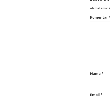
Alamat email 
Komentar
Nama
*
Email
*