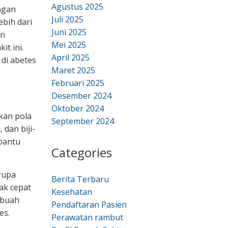
Agustus 2025
ngan
Juli 2025
bih dari
Juni 2025
an
Mei 2025
t ini.
April 2025
di abetes
Maret 2025
Februari 2025
Desember 2024
Oktober 2024
kan pola
September 2024
dan biji-
mbantu
Categories
rupa
Berita Terbaru
ak cepat
Kesehatan
 buah
Pendaftaran Pasien
es.
Perawatan rambut