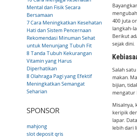
Bayangkan
Mental dan Fisik Secara
mengubah b
Bersamaan
400 juta o
7 Cara Meningkatkan Kesehatan
langkah-la
Hati dan Sistem Pencernaan
Berikut a
Rekomendasi Minuman Sehat
sejak dini.
untuk Menunjang Tubuh Fit
8 Tanda Tubuh Kekurangan
Kebiasa
Vitamin yang Harus
Diperhatikan
Salah satu
8 Olahraga Pagi yang Efektif
makan. Mak
Meningkatkan Semangat
bijian, ti
Seharian
mengatur k
Misalnya, 
SPONSOR
keripik de
lapar. Da
mahjong
lebih dari 
slot deposit qris