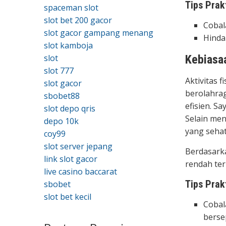
Tips Prakt
spaceman slot
slot bet 200 gacor
Cobal
slot gacor gampang menang
Hinda
slot kamboja
slot
Kebiasaa
slot 777
Aktivitas 
slot gacor
berolahrag
sbobet88
efisien. S
slot depo qris
Selain me
depo 10k
yang sehat
coy99
slot server jepang
Berdasarka
link slot gacor
rendah ter
live casino baccarat
Tips Prakt
sbobet
slot bet kecil
Cobal
berse