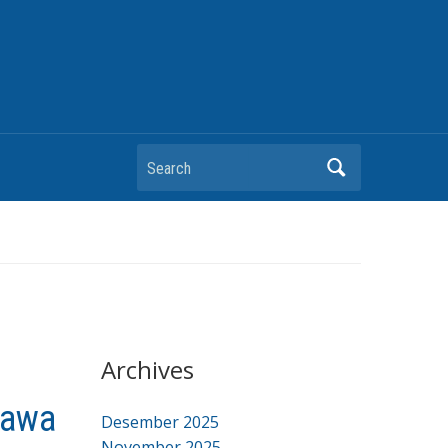
Search
Archives
Jawa
Desember 2025
November 2025