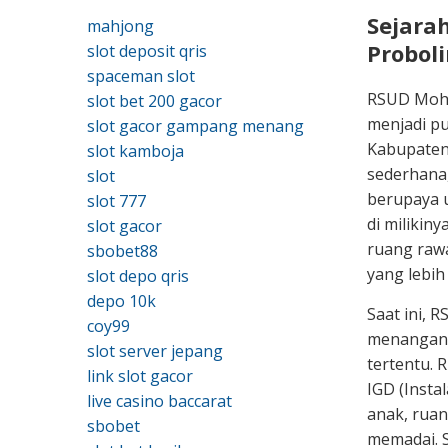
Sejara
mahjong
Probol
slot deposit qris
spaceman slot
RSUD Moha
slot bet 200 gacor
menjadi pu
slot gacor gampang menang
Kabupaten 
slot kamboja
sederhana
slot
berupaya u
slot 777
di milikiny
slot gacor
ruang rawa
sbobet88
yang lebih
slot depo qris
depo 10k
Saat ini,
coy99
menangani 
slot server jepang
tertentu. 
link slot gacor
IGD (Insta
live casino baccarat
anak, ruan
sbobet
memadai. 