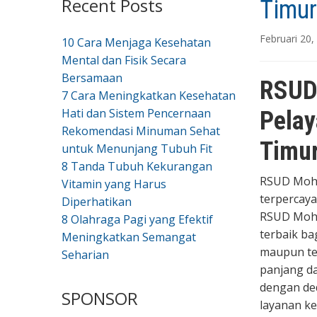
Recent Posts
Timur
Februari 20
10 Cara Menjaga Kesehatan
Mental dan Fisik Secara
Bersamaan
RSUD
7 Cara Meningkatkan Kesehatan
Hati dan Sistem Pencernaan
Pelay
Rekomendasi Minuman Sehat
Timu
untuk Menunjang Tubuh Fit
8 Tanda Tubuh Kekurangan
RSUD Moha
Vitamin yang Harus
terpercaya
Diperhatikan
RSUD Moha
8 Olahraga Pagi yang Efektif
terbaik ba
Meningkatkan Semangat
maupun ten
Seharian
panjang da
dengan ded
SPONSOR
layanan ke