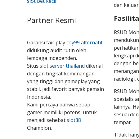
slot bet kecil
dan keluar
Fasili
Partner Resmi
RSUD Moha
mendukung 
Garansi fair play
coy99 alternatif
perhatikan
didukung audit rutin oleh
lengkapi d
lembaga independen.
dengan be
Situs
slot server thailand
dikenal
menangani 
dengan tingkat kemenangan
radiologi,
yang tinggi dan gameplay yang
stabil, jadi favorit banyak pemain
RSUD Moham
Indonesia.
spesialis 
Kami percaya bahwa setiap
lainnya. 
gamer memiliki potensi untuk
sesuai de
menjadi sehebat
slot88
tempat.
Champion.
Tidak han