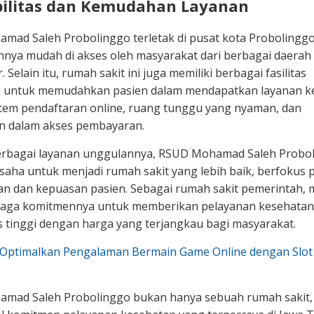
bilitas dan Kemudahan Layanan
mad Saleh Probolinggo terletak di pusat kota Probolinggo
nya mudah di akses oleh masyarakat dari berbagai daerah d
 Selain itu, rumah sakit ini juga memiliki berbagai fasilitas
 untuk memudahkan pasien dalam mendapatkan layanan k
stem pendaftaran online, ruang tunggu yang nyaman, dan
 dalam akses pembayaran.
rbagai layanan unggulannya, RSUD Mohamad Saleh Probo
saha untuk menjadi rumah sakit yang lebih baik, berfokus 
an dan kepuasan pasien. Sebagai rumah sakit pemerintah,
jaga komitmennya untuk memberikan pelayanan kesehatan
s tinggi dengan harga yang terjangkau bagi masyarakat.
Optimalkan Pengalaman Bermain Game Online dengan Slot
mad Saleh Probolinggo bukan hanya sebuah rumah sakit, 