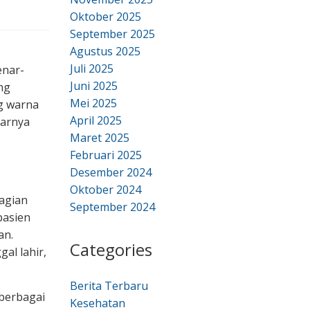
Oktober 2025
September 2025
Agustus 2025
Juli 2025
enar-
Juni 2025
ng
Mei 2025
g warna
April 2025
narnya
Maret 2025
Februari 2025
Desember 2024
Oktober 2024
bagian
September 2024
pasien
an.
Categories
al lahir,
Berita Terbaru
 berbagai
Kesehatan