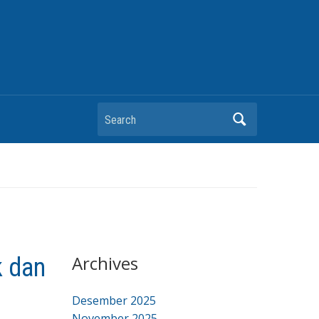
Search
Archives
k dan
Desember 2025
November 2025