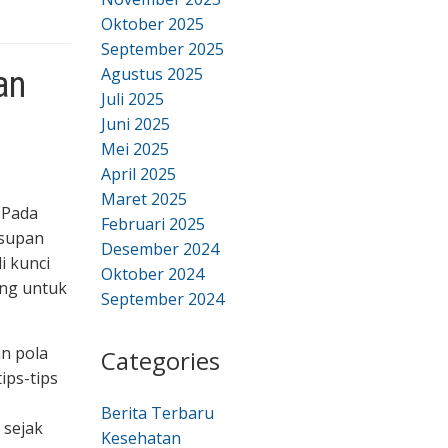
Oktober 2025
September 2025
Agustus 2025
an
Juli 2025
Juni 2025
Mei 2025
April 2025
Maret 2025
 Pada
Februari 2025
asupan
Desember 2024
i kunci
Oktober 2024
ng untuk
September 2024
n pola
Categories
ips-tips
Berita Terbaru
 sejak
Kesehatan