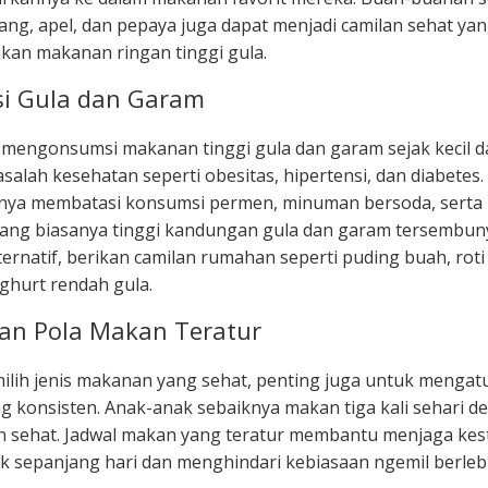
sang, apel, dan pepaya juga dapat menjadi camilan sehat ya
kan makanan ringan tinggi gula.
si Gula dan Garam
 mengonsumsi makanan tinggi gula dan garam sejak kecil d
alah kesehatan seperti obesitas, hipertensi, dan diabetes
knya membatasi konsumsi permen, minuman bersoda, sert
ang biasanya tinggi kandungan gula dan garam tersembuny
ternatif, berikan camilan rumahan seperti puding buah, ro
yoghurt rendah gula.
kan Pola Makan Teratur
ilih jenis makanan yang sehat, penting juga untuk mengatu
 konsisten. Anak-anak sebaiknya makan tiga kali sehari d
an sehat. Jadwal makan yang teratur membantu menjaga kes
k sepanjang hari dan menghindari kebiasaan ngemil berleb