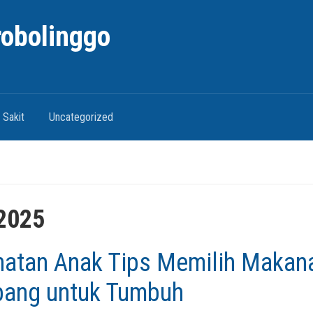
obolinggo
 Sakit
Uncategorized
 2025
atan Anak Tips Memilih Makan
bang untuk Tumbuh