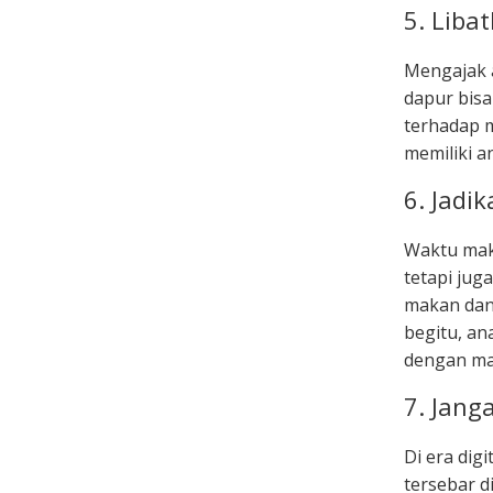
5. Lib
Mengajak 
dapur bis
terhadap 
memiliki 
6. Jad
Waktu mak
tetapi jug
makan dan
begitu, an
dengan ma
7. Jan
Di era dig
tersebar d