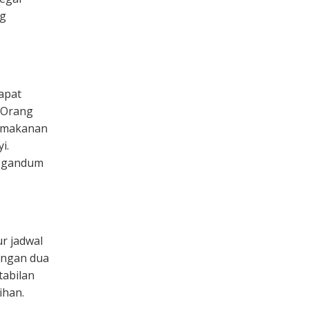
ng
apat
. Orang
a makanan
i.
ti gandum
r jadwal
engan dua
tabilan
ihan.