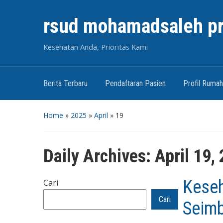
rsud mohamadsaleh pr
Kesehatan Anda, Prioritas Kami
Berita Terbaru
Pendaftaran Pasien
Profil Rumah
Home
»
2025
»
April
»
19
Daily Archives:
April 19,
Keseh
Cari
Cari
Seim