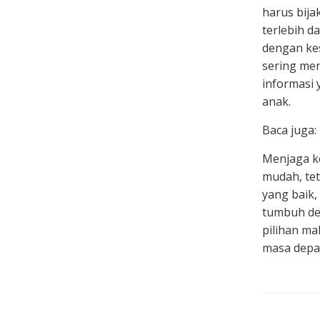
harus bija
terlebih d
dengan kes
sering mem
informasi 
anak.
Baca juga:
Menjaga k
mudah, te
yang baik,
tumbuh de
pilihan ma
masa depa